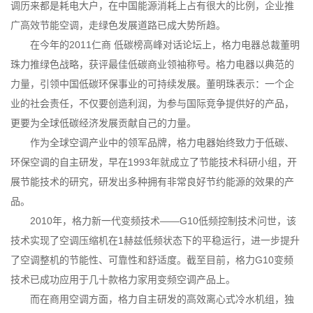
调历来都是耗电大户，在中国能源消耗上占有很大的比例，企业推
广高效节能空调，走绿色发展道路已成大势所趋。
在今年的2011仁商 低碳榜高峰对话论坛上，格力电器总裁董明
珠力推绿色战略，获评最佳低碳商业领袖称号。格力电器以典范的
力量，引领中国低碳环保事业的可持续发展。董明珠表示：一个企
业的社会责任，不仅要创造利润，为参与国际竞争提供好的产品，
更要为全球低碳经济发展贡献自己的力量。
作为全球空调产业中的领军品牌，格力电器始终致力于低碳、
环保空调的自主研发，早在1993年就成立了节能技术科研小组，开
展节能技术的研究，研发出多种拥有非常良好节约能源的效果的产
品。
2010年，格力新一代变频技术――G10低频控制技术问世，该
技术实现了空调压缩机在1赫兹低频状态下的平稳运行，进一步提升
了空调整机的节能性、可靠性和舒适度。截至目前，格力G10变频
技术已成功应用于几十款格力家用变频空调产品上。
而在商用空调方面，格力自主研发的高效离心式冷水机组，独