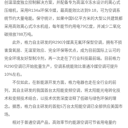
创温湿度独立控制解决方案，并配备专为高温冷冻水设计的离心式
压缩机，采用R134a环保冷媒，最高能效比达到9.18，可为空调系
统节约大量电能。保守统计，如果中国5亿平方米的大型公共建筑都
采用高效离心式冷水机组，每年能节约用电79亿度，并减少二氧化
碳排放788万吨。
此外，格力自主研发的R290冷媒真无氟环保型空调，拥有不损
害臭氧层、无温室效应、完全环保等优点，成为目前国际上认可的
完全环境友好型制冷剂，再一次走在了行业科技最前端。目前格力
R290空调已开始批量生产，空调系统能效比普通冷媒空调可提升
10%左右。
不仅如此，在新能源开发方面，格力电器也走在全行业的前
列，其自主研发的我国首台太阳能变频空调，将太阳能光电转化技
术和变频技术结合，以技术优势深度诠释了低碳与绿色环保的理
念。据悉，格力自主研发的首批5万台太阳能空调已全部供应美国市
场。
相对于普通空调产品，高效率节约能源空调可节省用电量约