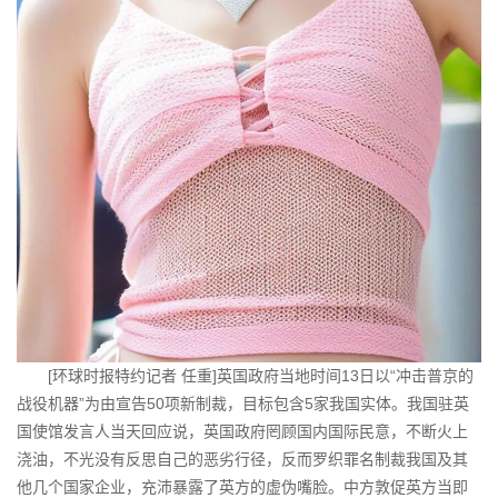
[环球时报特约记者 任重]英国政府当地时间13日以“冲击普京的
战役机器”为由宣告50项新制裁，目标包含5家我国实体。我国驻英
国使馆发言人当天回应说，英国政府罔顾国内国际民意，不断火上
浇油，不光没有反思自己的恶劣行径，反而罗织罪名制裁我国及其
他几个国家企业，充沛暴露了英方的虚伪嘴脸。中方敦促英方当即